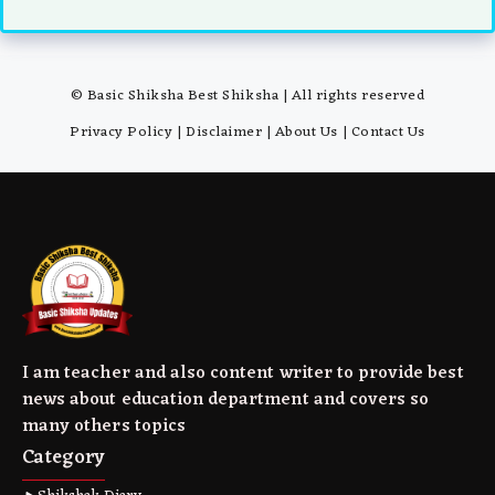
© Basic Shiksha Best Shiksha | All rights reserved
Privacy Policy
|
Disclaimer
|
About Us
|
Contact Us
I am teacher and also content writer to provide best
news about education department and covers so
many others topics
Category