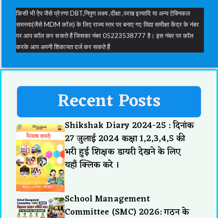
किसी भी ऐप जैसे प्रेरणा DBT,निपुण लक्ष्य ,दीक्षा ,परख इत्यादि या अन्य टेक्निकल
समस्या(जैसे MDM कॉल) के लिए राज्य स्तर पर बनाए गए विद्या समीक्षा केंद्र के नंबर
पर आप कॉल कर सकते हैं जिसका नंबर 05223538777 है। इस नंबर पर कॉल
करके आप अपनी शिकायत दर्ज कर सकते हैं
Recent Posts
Shikshak Diary 2024-25 : दिनांक
27 जुलाई 2024 कक्षा 1,2,3,4,5 की
भरी हुई शिक्षक डायरी देखने के लिए
यहाँ क्लिक करे ।
School Management
Committee (SMC) 2026: गठन के