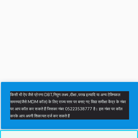
किसी भी ऐप जैसे प्रेरणा DBT,निपुण लक्ष्य ,दीक्षा ,परख इत्यादि या अन्य टेक्निकल
समस्या(जैसे MDM कॉल) के लिए राज्य स्तर पर बनाए गए विद्या समीक्षा केंद्र के नंबर
पर आप कॉल कर सकते हैं जिसका नंबर 05223538777 है। इस नंबर पर कॉल
करके आप अपनी शिकायत दर्ज कर सकते हैं