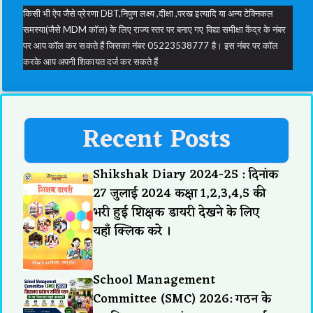
किसी भी ऐप जैसे प्रेरणा DBT,निपुण लक्ष्य ,दीक्षा ,परख इत्यादि या अन्य टेक्निकल
समस्या(जैसे MDM कॉल) के लिए राज्य स्तर पर बनाए गए विद्या समीक्षा केंद्र के नंबर
पर आप कॉल कर सकते हैं जिसका नंबर 05223538777 है। इस नंबर पर कॉल
करके आप अपनी शिकायत दर्ज कर सकते हैं
Recent Posts
Shikshak Diary 2024-25 : दिनांक
27 जुलाई 2024 कक्षा 1,2,3,4,5 की
भरी हुई शिक्षक डायरी देखने के लिए
यहाँ क्लिक करे ।
School Management
Committee (SMC) 2026: गठन के