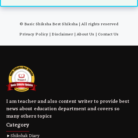
© Basic Shiksha Best Shiksha | All rights reserved
Privacy Policy
|
Disclaimer
|
About Us
|
Contact Us
I am teacher and also content writer to provide best
news about education department and covers so
many others topics
Category
Shikshak Diary