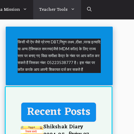
a Mission
Teacher Tools
किसी भी ऐप जैसे प्रेरणा DBT,निपुण लक्ष्य ,दीक्षा ,परख इत्यादि
या अन्य टेक्निकल समस्या(जैसे MDM कॉल) के लिए राज्य
स्तर पर बनाए गए विद्या समीक्षा केंद्र के नंबर पर आप कॉल कर
सकते हैं जिसका नंबर 05223538777 है। इस नंबर पर
कॉल करके आप अपनी शिकायत दर्ज कर सकते हैं
Recent Posts
Shikshak Diary