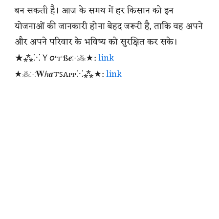
बन सकती है। आज के समय में हर किसान को इन
योजनाओं की जानकारी होना बेहद जरूरी है, ताकि वह अपने
और अपने परिवार के भविष्य को सुरक्षित कर सके।
★⁂⁙Ｙ𝘰ᶹтᶹß𝒆⁙⁂★:
link
★⁂⁙𝐖ℎ𝒂𐍄ꜱꭺᴩᴩ⁙⁂★:
link