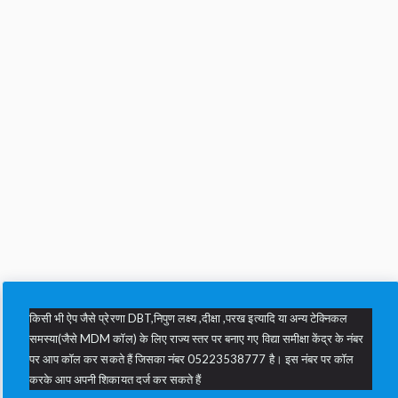
किसी भी ऐप जैसे प्रेरणा DBT,निपुण लक्ष्य ,दीक्षा ,परख इत्यादि या अन्य टेक्निकल
समस्या(जैसे MDM कॉल) के लिए राज्य स्तर पर बनाए गए विद्या समीक्षा केंद्र के नंबर
पर आप कॉल कर सकते हैं जिसका नंबर 05223538777 है। इस नंबर पर कॉल
करके आप अपनी शिकायत दर्ज कर सकते हैं