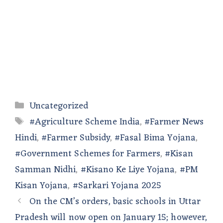
Categories
Uncategorized
Tags
#Agriculture Scheme India
,
#Farmer News
Hindi
,
#Farmer Subsidy
,
#Fasal Bima Yojana
,
#Government Schemes for Farmers
,
#Kisan
Samman Nidhi
,
#Kisano Ke Liye Yojana
,
#PM
Kisan Yojana
,
#Sarkari Yojana 2025
On the CM’s orders, basic schools in Uttar
Pradesh will now open on January 15; however,