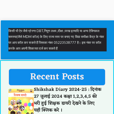
किसी भी ऐप जैसे प्रेरणा DBT,निपुण लक्ष्य ,दीक्षा ,परख इत्यादि या अन्य टेक्निकल
समस्या(जैसे MDM कॉल) के लिए राज्य स्तर पर बनाए गए विद्या समीक्षा केंद्र के नंबर
पर आप कॉल कर सकते हैं जिसका नंबर 05223538777 है। इस नंबर पर कॉल
करके आप अपनी शिकायत दर्ज कर सकते हैं
Recent Posts
Shikshak Diary 2024-25 : दिनांक
27 जुलाई 2024 कक्षा 1,2,3,4,5 की
भरी हुई शिक्षक डायरी देखने के लिए
यहाँ क्लिक करे ।