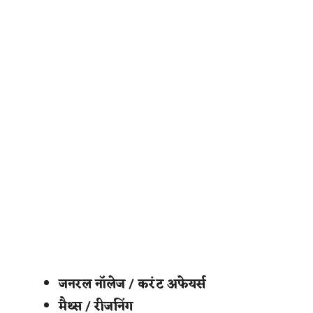
जनरल नॉलेज / करंट अफेयर्स
मैथ्स / रीजनिंग