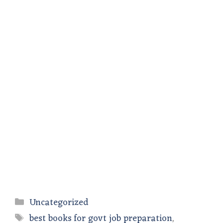
Categories
Uncategorized
Tags
best books for govt job preparation
,