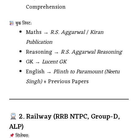
Comprehension
बुक लिस्ट:
Maths →
R.S. Aggarwal
/
Kiran
Publication
Reasoning →
R.S. Aggarwal Reasoning
GK →
Lucent GK
English →
Plinth to Paramount (Neetu
Singh)
+ Previous Papers
2. Railway (RRB NTPC, Group-D,
ALP)
सिलेबस: