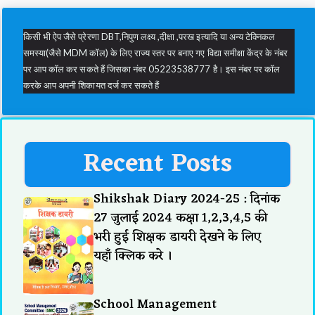
किसी भी ऐप जैसे प्रेरणा DBT,निपुण लक्ष्य ,दीक्षा ,परख इत्यादि या अन्य टेक्निकल
समस्या(जैसे MDM कॉल) के लिए राज्य स्तर पर बनाए गए विद्या समीक्षा केंद्र के नंबर
पर आप कॉल कर सकते हैं जिसका नंबर 05223538777 है। इस नंबर पर कॉल
करके आप अपनी शिकायत दर्ज कर सकते हैं
Recent Posts
Shikshak Diary 2024-25 : दिनांक
27 जुलाई 2024 कक्षा 1,2,3,4,5 की
भरी हुई शिक्षक डायरी देखने के लिए
यहाँ क्लिक करे ।
School Management