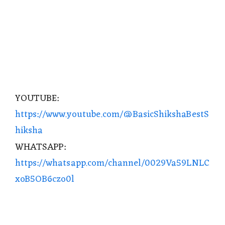
YOUTUBE:
https://www.youtube.com/@BasicShikshaBestS
hiksha
WHATSAPP:
https://whatsapp.com/channel/0029Va59LNLC
xoB5OB6czo0l