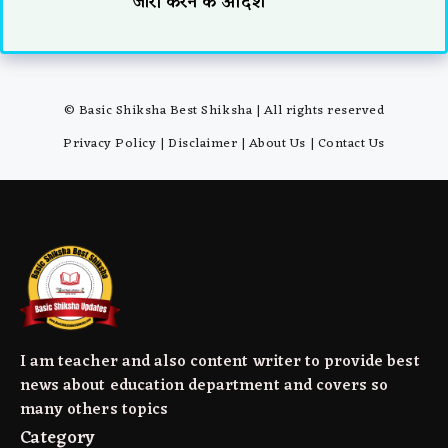
जारी करने के आदेश
© Basic Shiksha Best Shiksha | All rights reserved
Privacy Policy
|
Disclaimer
|
About Us
|
Contact Us
I am teacher and also content writer to provide best
news about education department and covers so
many others topics
Category