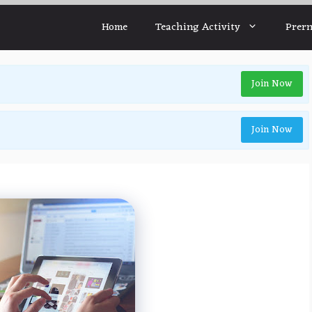
Home
Teaching Activity
Prern
Join Now
Join Now