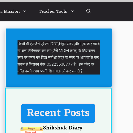
a Mission
Teacher Tools
किसी भी ऐप जैसे प्रेरणा DBT,निपुण लक्ष्य ,दीक्षा ,परख इत्यादि
या अन्य टेक्निकल समस्या(जैसे MDM कॉल) के लिए राज्य
स्तर पर बनाए गए विद्या समीक्षा केंद्र के नंबर पर आप कॉल कर
सकते हैं जिसका नंबर 05223538777 है। इस नंबर पर
कॉल करके आप अपनी शिकायत दर्ज कर सकते हैं
Recent Posts
Shikshak Diary