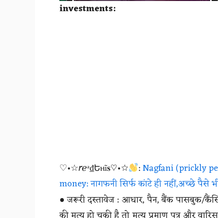
investments:
♡•☆𝘳ℯᵃ₫Եⲏĩ𝐬♡•☆
:
Nagfani (prickly pe
money: नागफनी सिर्फ कांटे ही नहीं,अच्छे पैसे भी
● जरूरी दस्तावेज : आधार, पैन, बैंक पासबुक/
की मृत्यु हो चुकी है तो मृत्यु प्रमाण पत्र और वार