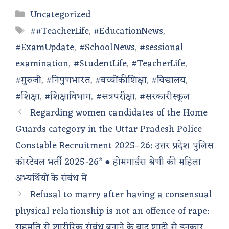
Categories
Uncategorized
Tags
##TeacherLife
,
#EducationNews
,
#ExamUpdate
,
#SchoolNews
,
#sessional
examination
,
#StudentLife
,
#TeacherLife
,
#गुरुजी
,
#निपुणभारत
,
#बच्चोंकीशिक्षा
,
#विद्यालय
,
#शिक्षा
,
#शिक्षाविभाग
,
#सत्रपरीक्षा
,
#सरकारीस्कूल
Regarding women candidates of the Home
Guards category in the Uttar Pradesh Police
Constable Recruitment 2025–26: उत्तर प्रदेश पुलिस
कांस्टेबल भर्ती 2025-26* ● होमगार्डस श्रेणी की महिला
अभ्यर्थियों के संबंध में
Refusal to marry after having a consensual
physical relationship is not an offence of rape:
सहमति से शारीरिक संबंध बनाने के बाद शादी से इनकार