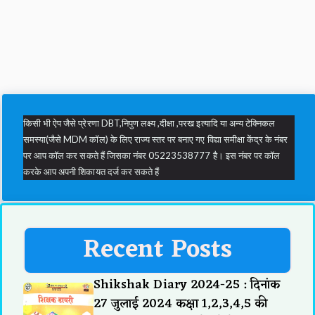
किसी भी ऐप जैसे प्रेरणा DBT,निपुण लक्ष्य ,दीक्षा ,परख इत्यादि या अन्य टेक्निकल
समस्या(जैसे MDM कॉल) के लिए राज्य स्तर पर बनाए गए विद्या समीक्षा केंद्र के नंबर
पर आप कॉल कर सकते हैं जिसका नंबर 05223538777 है। इस नंबर पर कॉल
करके आप अपनी शिकायत दर्ज कर सकते हैं
Recent Posts
Shikshak Diary 2024-25 : दिनांक
27 जुलाई 2024 कक्षा 1,2,3,4,5 की