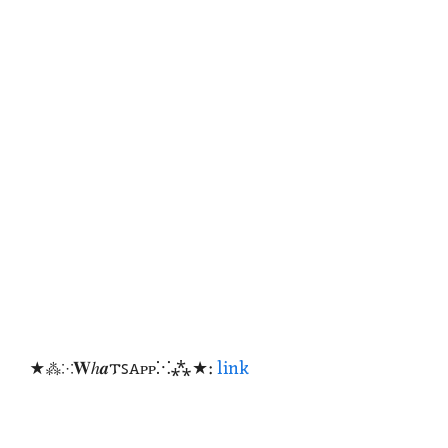
★⁂⁙𝐖ℎ𝒂𐍄ꜱꭺᴩᴩ⁙⁂★:
link