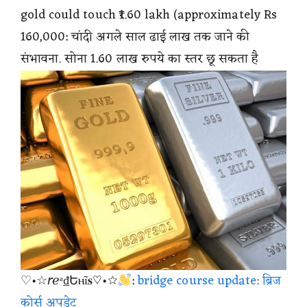
gold could touch ₹1.60 lakh (approximately Rs
160,000: चांदी अगले साल ढाई लाख तक जाने की
संभावना. सोना 1.60 लाख रुपये का स्तर छू सकता है
♡•☆𝘳ℯᵃ₫Եⲏĩ𝐬♡•☆
:
bridge course update: ब्रिज
कोर्स अपडेट