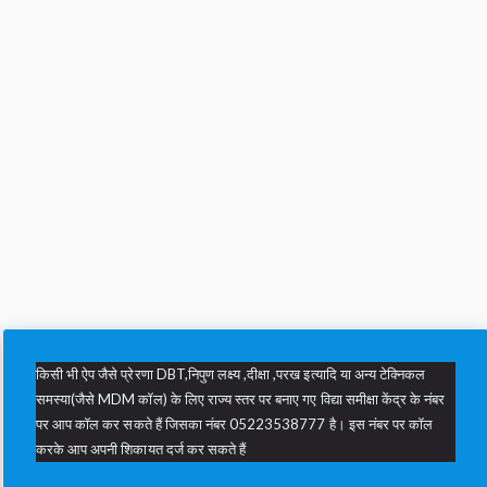
किसी भी ऐप जैसे प्रेरणा DBT,निपुण लक्ष्य ,दीक्षा ,परख इत्यादि या अन्य टेक्निकल
समस्या(जैसे MDM कॉल) के लिए राज्य स्तर पर बनाए गए विद्या समीक्षा केंद्र के नंबर
पर आप कॉल कर सकते हैं जिसका नंबर 05223538777 है। इस नंबर पर कॉल
करके आप अपनी शिकायत दर्ज कर सकते हैं