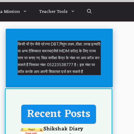
a Mission
Teacher Tools
किसी भी ऐप जैसे प्रेरणा DBT,निपुण लक्ष्य ,दीक्षा ,परख इत्यादि
या अन्य टेक्निकल समस्या(जैसे MDM कॉल) के लिए राज्य
स्तर पर बनाए गए विद्या समीक्षा केंद्र के नंबर पर आप कॉल कर
सकते हैं जिसका नंबर 05223538777 है। इस नंबर पर
कॉल करके आप अपनी शिकायत दर्ज कर सकते हैं
Recent Posts
Shikshak Diary