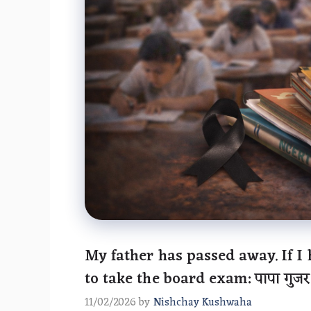
My father has passed away. If I h
to take the board exam: पापा गुजर गए,
11/02/2026
by
Nishchay Kushwaha