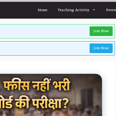
Home
Teaching Activity
Prern
Join Now
Join Now