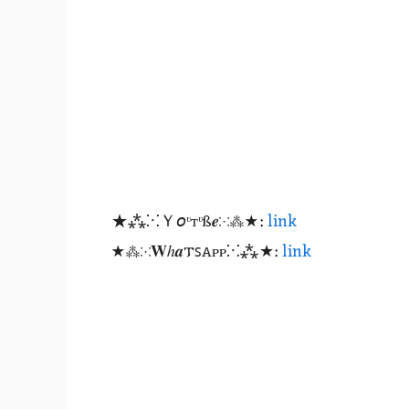
★⁂⁙Ｙ𝘰ᶹтᶹß𝒆⁙⁂★:
link
★⁂⁙𝐖ℎ𝒂𐍄ꜱꭺᴩᴩ⁙⁂★:
link