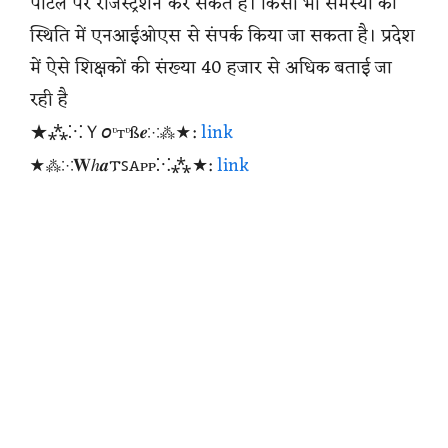
पोर्टल पर रजिस्ट्रेशन कर सकते हैं। किसी भी समस्या की
स्थिति में एनआईओएस से संपर्क किया जा सकता है। प्रदेश
में ऐसे शिक्षकों की संख्या 40 हजार से अधिक बताई जा
रही है
★⁂⁙Ｙ𝘰ᶹтᶹß𝒆⁙⁂★:
link
★⁂⁙𝐖ℎ𝒂𐍄ꜱꭺᴩᴩ⁙⁂★:
link