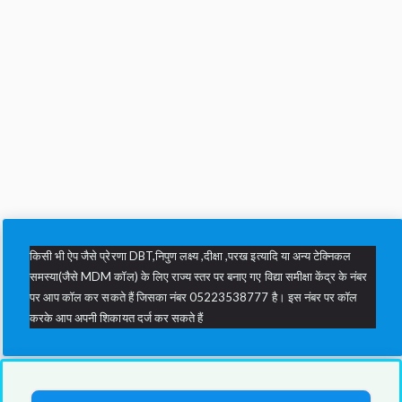
किसी भी ऐप जैसे प्रेरणा DBT,निपुण लक्ष्य ,दीक्षा ,परख इत्यादि या अन्य टेक्निकल
समस्या(जैसे MDM कॉल) के लिए राज्य स्तर पर बनाए गए विद्या समीक्षा केंद्र के नंबर
पर आप कॉल कर सकते हैं जिसका नंबर 05223538777 है। इस नंबर पर कॉल
करके आप अपनी शिकायत दर्ज कर सकते हैं