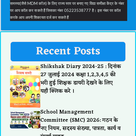
समस्या(जैसे MDM कॉल) के लिए राज्य स्तर पर बनाए गए विद्या समीक्षा केंद्र के नंबर
पर आप कॉल कर सकते हैं जिसका नंबर 05223538777 है। इस नंबर पर कॉल
करके आप अपनी शिकायत दर्ज कर सकते हैं
Recent Posts
Shikshak Diary 2024-25 : दिनांक
27 जुलाई 2024 कक्षा 1,2,3,4,5 की
भरी हुई शिक्षक डायरी देखने के लिए
यहाँ क्लिक करे ।
School Management
Committee (SMC) 2026: गठन के
नए नियम, सदस्य संख्या, पात्रता, कार्य व