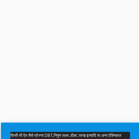
किसी भी ऐप जैसे प्रेरणा DBT,निपुण लक्ष्य ,दीक्षा ,परख इत्यादि या अन्य टेक्निकल