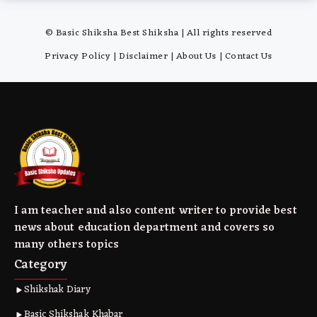
© Basic Shiksha Best Shiksha | All rights reserved
Privacy Policy
|
Disclaimer
|
About Us
|
Contact Us
I am teacher and also content writer to provide best
news about education department and covers so
many others topics
Category
Shikshak Diary
Basic Shikshak Khabar