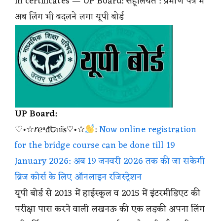
in certificates — UP Board: सहूलियत : प्रमाण पत्र में
अब लिंग भी बदलने लगा यूपी बोर्ड
UP Board:
♡•☆𝘳ℯᵃ₫Եⲏĩ𝐬♡•☆
:
Now online registration
for the bridge course can be done till 19
January 2026: अब 19 जनवरी 2026 तक की जा सकेगी
ब्रिज कोर्स के लिए ऑनलाइन रजिस्ट्रेशन
यूपी बोर्ड से 2013 में हाईस्कूल व 2015 में इंटरमीडिएट की
परीक्षा पास करने वाली लखनऊ की एक लड़की अपना लिंग