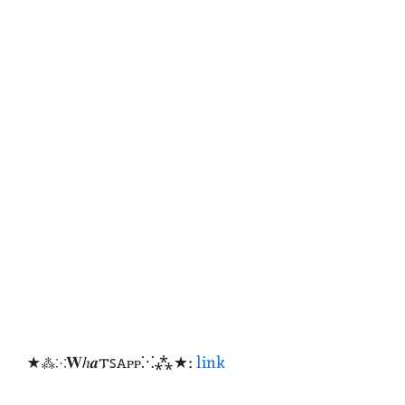
★⁂⁙𝐖ℎ𝒂𐍄ꜱꭺᴩᴩ⁙⁂★:
link