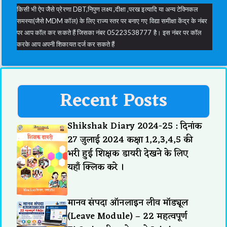
किसी भी ऐप जैसे प्रेरणा DBT,निपुण लक्ष्य ,दीक्षा ,परख इत्यादि या अन्य टेक्निकल
समस्या(जैसे MDM कॉल) के लिए राज्य स्तर पर बनाए गए विद्या समीक्षा केंद्र के नंबर
पर आप कॉल कर सकते हैं जिसका नंबर 05223538777 है। इस नंबर पर कॉल
करके आप अपनी शिकायत दर्ज कर सकते हैं
Recent Posts
Shikshak Diary 2024-25 : दिनांक
27 जुलाई 2024 कक्षा 1,2,3,4,5 की
भरी हुई शिक्षक डायरी देखने के लिए
यहाँ क्लिक करे ।
मानव संपदा ऑनलाइन लीव मॉड्यूल
(Leave Module) – 22 महत्वपूर्ण