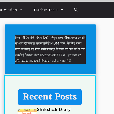
a Mission
Teacher Tools
किसी भी ऐप जैसे प्रेरणा DBT,निपुण लक्ष्य ,दीक्षा ,परख इत्यादि
या अन्य टेक्निकल समस्या(जैसे MDM कॉल) के लिए राज्य
स्तर पर बनाए गए विद्या समीक्षा केंद्र के नंबर पर आप कॉल कर
सकते हैं जिसका नंबर 05223538777 है। इस नंबर पर
कॉल करके आप अपनी शिकायत दर्ज कर सकते हैं
Recent Posts
Shikshak Diary