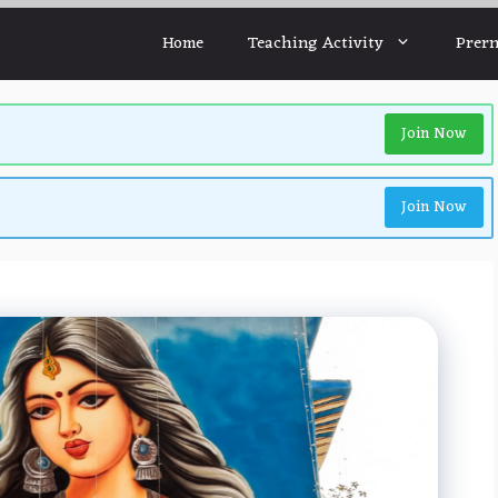
Home
Teaching Activity
Prern
Join Now
Join Now