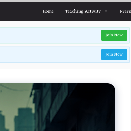
Home
Teaching Activity
Prern
Join Now
Join Now