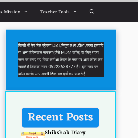
a Mission
Teacher Tools
किसी भी ऐप जैसे प्रेरणा DBT,निपुण लक्ष्य ,दीक्षा ,परख इत्यादि
या अन्य टेक्निकल समस्या(जैसे MDM कॉल) के लिए राज्य
स्तर पर बनाए गए विद्या समीक्षा केंद्र के नंबर पर आप कॉल कर
सकते हैं जिसका नंबर 05223538777 है। इस नंबर पर
कॉल करके आप अपनी शिकायत दर्ज कर सकते हैं
Recent Posts
Shikshak Diary