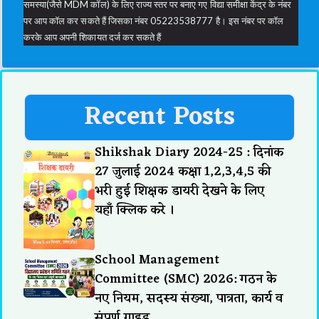
समस्या(जैसे MDM कॉल) के लिए राज्य स्तर पर बनाए गए विद्या समीक्षा केंद्र के नंबर
पर आप कॉल कर सकते हैं जिसका नंबर 05223538777 है। इस नंबर पर कॉल
करके आप अपनी शिकायत दर्ज कर सकते हैं
Recent Posts
Shikshak Diary 2024-25 : दिनांक
27 जुलाई 2024 कक्षा 1,2,3,4,5 की
भरी हुई शिक्षक डायरी देखने के लिए
यहाँ क्लिक करे ।
School Management
Committee (SMC) 2026: गठन के
नए नियम, सदस्य संख्या, पात्रता, कार्य व
संपूर्ण गाइड