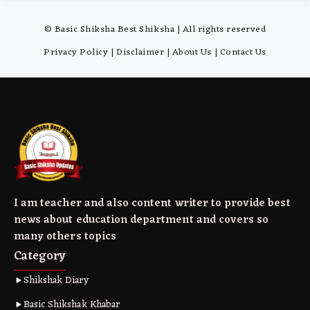
© Basic Shiksha Best Shiksha | All rights reserved
Privacy Policy
|
Disclaimer
|
About Us
|
Contact Us
I am teacher and also content writer to provide best
news about education department and covers so
many others topics
Category
Shikshak Diary
Basic Shikshak Khabar