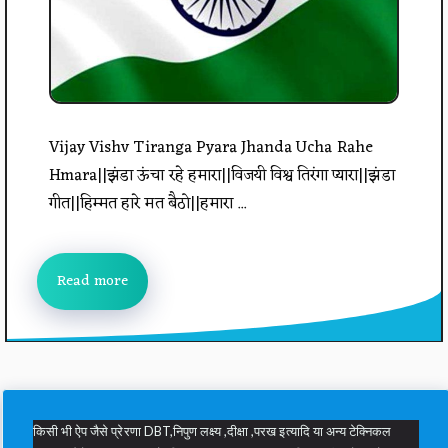
Vijay Vishv Tiranga Pyara Jhanda Ucha Rahe
Hmara||झंडा ऊंचा रहे हमारा||विजयी विश्व तिरंगा प्यारा||झंडा
गीत||हिम्मत हारे मत बैठो||हमारा ...
Read more
किसी भी ऐप जैसे प्रेरणा DBT,निपुण लक्ष्य ,दीक्षा ,परख इत्यादि या अन्य टेक्निकल