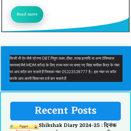
Read more
किसी भी ऐप जैसे प्रेरणा DBT,निपुण लक्ष्य ,दीक्षा ,परख इत्यादि या अन्य टेक्निकल
समस्या(जैसे MDM कॉल) के लिए राज्य स्तर पर बनाए गए विद्या समीक्षा केंद्र के नंबर
पर आप कॉल कर सकते हैं जिसका नंबर 05223538777 है। इस नंबर पर कॉल
करके आप अपनी शिकायत दर्ज कर सकते हैं
Recent Posts
Shikshak Diary 2024-25 : दिनांक