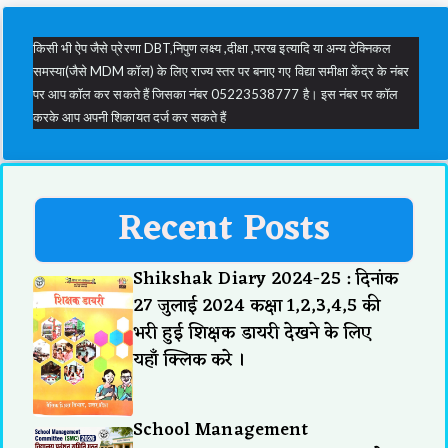
किसी भी ऐप जैसे प्रेरणा DBT,निपुण लक्ष्य ,दीक्षा ,परख इत्यादि या अन्य टेक्निकल
समस्या(जैसे MDM कॉल) के लिए राज्य स्तर पर बनाए गए विद्या समीक्षा केंद्र के नंबर
पर आप कॉल कर सकते हैं जिसका नंबर 05223538777 है। इस नंबर पर कॉल
करके आप अपनी शिकायत दर्ज कर सकते हैं
Recent Posts
Shikshak Diary 2024-25 : दिनांक
27 जुलाई 2024 कक्षा 1,2,3,4,5 की
भरी हुई शिक्षक डायरी देखने के लिए
यहाँ क्लिक करे ।
School Management