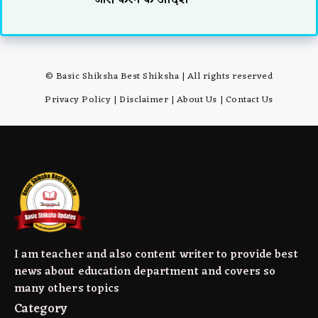
© Basic Shiksha Best Shiksha | All rights reserved
Privacy Policy
|
Disclaimer
|
About Us
|
Contact Us
I am teacher and also content writer to provide best
news about education department and covers so
many others topics
Category