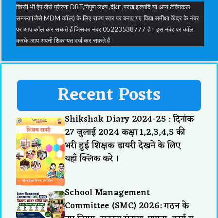
किसी भी ऐप जैसे प्रेरणा DBT,निपुण लक्ष्य ,दीक्षा ,परख इत्यादि या अन्य टेक्निकल
समस्या(जैसे MDM कॉल) के लिए राज्य स्तर पर बनाए गए विद्या समीक्षा केंद्र के नंबर
पर आप कॉल कर सकते हैं जिसका नंबर 05223538777 है। इस नंबर पर कॉल
करके आप अपनी शिकायत दर्ज कर सकते हैं
Recent Posts
Shikshak Diary 2024-25 : दिनांक
27 जुलाई 2024 कक्षा 1,2,3,4,5 की
भरी हुई शिक्षक डायरी देखने के लिए
यहाँ क्लिक करे ।
School Management
Committee (SMC) 2026: गठन के