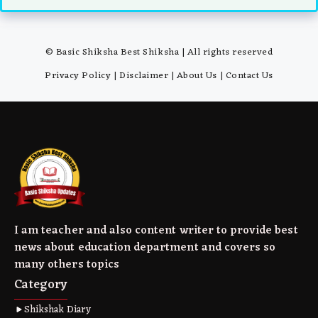
© Basic Shiksha Best Shiksha | All rights reserved
Privacy Policy
|
Disclaimer
|
About Us
|
Contact Us
I am teacher and also content writer to provide best
news about education department and covers so
many others topics
Category
Shikshak Diary