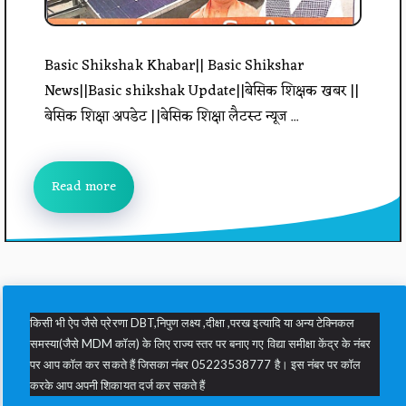
Basic Shikshak Khabar|| Basic Shikshar
News||Basic shikshak Update||बेसिक शिक्षक खबर ||
बेसिक शिक्षा अपडेट ||बेसिक शिक्षा लैटस्ट न्यूज ...
Read more
किसी भी ऐप जैसे प्रेरणा DBT,निपुण लक्ष्य ,दीक्षा ,परख इत्यादि या अन्य टेक्निकल
समस्या(जैसे MDM कॉल) के लिए राज्य स्तर पर बनाए गए विद्या समीक्षा केंद्र के नंबर
पर आप कॉल कर सकते हैं जिसका नंबर 05223538777 है। इस नंबर पर कॉल
करके आप अपनी शिकायत दर्ज कर सकते हैं