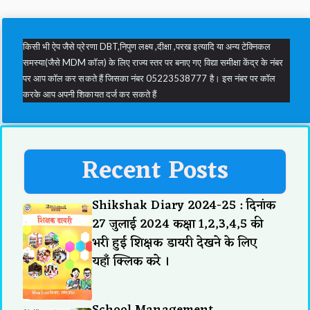
किसी भी ऐप जैसे प्रेरणा DBT,निपुण लक्ष्य ,दीक्षा ,परख इत्यादि या अन्य टेक्निकल
समस्या(जैसे MDM कॉल) के लिए राज्य स्तर पर बनाए गए विद्या समीक्षा केंद्र के नंबर
पर आप कॉल कर सकते हैं जिसका नंबर 05223538777 है। इस नंबर पर कॉल
करके आप अपनी शिकायत दर्ज कर सकते हैं
Recent Posts
Shikshak Diary 2024-25 : दिनांक
27 जुलाई 2024 कक्षा 1,2,3,4,5 की
भरी हुई शिक्षक डायरी देखने के लिए
यहाँ क्लिक करे ।