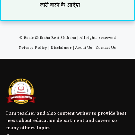
जारी करने के आदेश
© Basic Shiksha Best Shiksha | All rights reserved
Privacy Policy
|
Disclaimer
|
About Us
|
Contact Us
I am teacher and also content writer to provide best
news about education department and covers so
many others topics