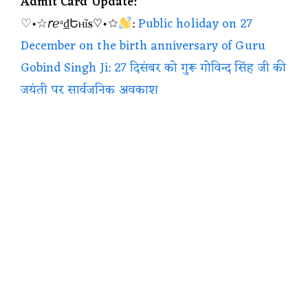
Admit Card Update:
♡•☆𝘳ℯᵃ₫Եⲏĩ𝐬♡•☆
:
Public holiday on 27
December on the birth anniversary of Guru
Gobind Singh Ji: 27 दिसंबर को गुरू गोविन्द सिंह जी की
जयंती पर सार्वजनिक अवकाश