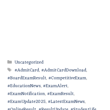
Categories
Uncategorized
Tags
#AdmitCard
,
#AdmitCardDownload
,
#BoardExamResult
,
#CompetitiveExam
,
#EducationNews
,
#ExamAlert
,
#ExamNotification
,
#ExamResult
,
#ExamUpdate2025
,
#LatestExamNews
,
#OnlineResult
,
#ResultUpdate
,
#StudentLife
,