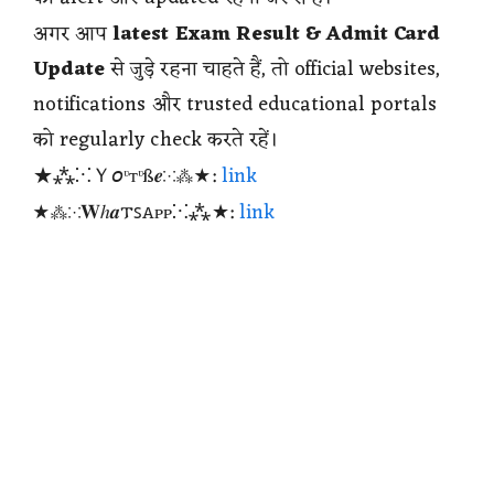
अगर आप
latest Exam Result & Admit Card
Update
से जुड़े रहना चाहते हैं, तो official websites,
notifications और trusted educational portals
को regularly check करते रहें।
★⁂⁙Ｙ𝘰ᶹтᶹß𝒆⁙⁂★:
link
★⁂⁙𝐖ℎ𝒂𐍄ꜱꭺᴩᴩ⁙⁂★:
link