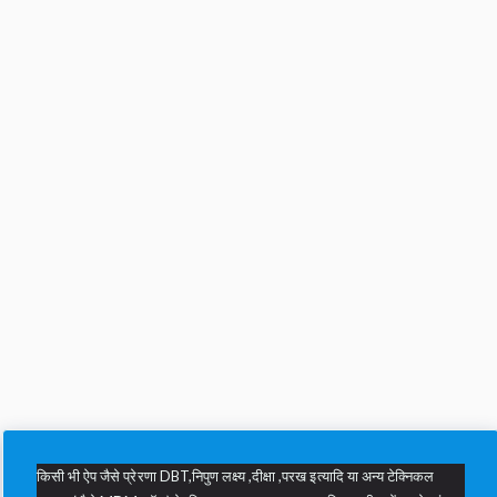
किसी भी ऐप जैसे प्रेरणा DBT,निपुण लक्ष्य ,दीक्षा ,परख इत्यादि या अन्य टेक्निकल