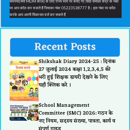
समस्या(जैसे MDM कॉल) के लिए राज्य स्तर पर बनाए गए विद्या समीक्षा केंद्र के नंबर
पर आप कॉल कर सकते हैं जिसका नंबर 05223538777 है। इस नंबर पर कॉल
करके आप अपनी शिकायत दर्ज कर सकते हैं
Recent Posts
Shikshak Diary 2024-25 : दिनांक
27 जुलाई 2024 कक्षा 1,2,3,4,5 की
भरी हुई शिक्षक डायरी देखने के लिए
यहाँ क्लिक करे ।
School Management
Committee (SMC) 2026: गठन के
नए नियम, सदस्य संख्या, पात्रता, कार्य व
संपूर्ण गाइड