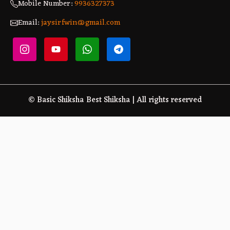
Mobile Number:
9936327373
Email:
jaysirfwin@gmail.com
© Basic Shiksha Best Shiksha | All rights reserved