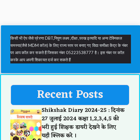
किसी भी ऐप जैसे प्रेरणा DBT,निपुण लक्ष्य ,दीक्षा ,परख इत्यादि या अन्य टेक्निकल
समस्या(जैसे MDM कॉल) के लिए राज्य स्तर पर बनाए गए विद्या समीक्षा केंद्र के नंबर
पर आप कॉल कर सकते हैं जिसका नंबर 05223538777 है। इस नंबर पर कॉल
करके आप अपनी शिकायत दर्ज कर सकते हैं
Recent Posts
Shikshak Diary 2024-25 : दिनांक
27 जुलाई 2024 कक्षा 1,2,3,4,5 की
भरी हुई शिक्षक डायरी देखने के लिए
यहाँ क्लिक करे ।