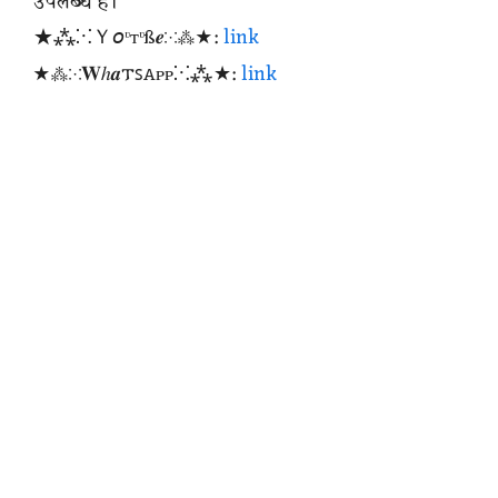
उपलब्ध है।
★⁂⁙Ｙ𝘰ᶹтᶹß𝒆⁙⁂★:
link
★⁂⁙𝐖ℎ𝒂𐍄ꜱꭺᴩᴩ⁙⁂★:
link