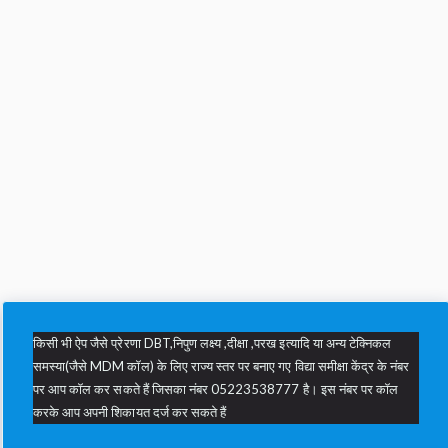
किसी भी ऐप जैसे प्रेरणा DBT,निपुण लक्ष्य ,दीक्षा ,परख इत्यादि या अन्य टेक्निकल
समस्या(जैसे MDM कॉल) के लिए राज्य स्तर पर बनाए गए विद्या समीक्षा केंद्र के नंबर
पर आप कॉल कर सकते हैं जिसका नंबर 05223538777 है। इस नंबर पर कॉल
करके आप अपनी शिकायत दर्ज कर सकते हैं