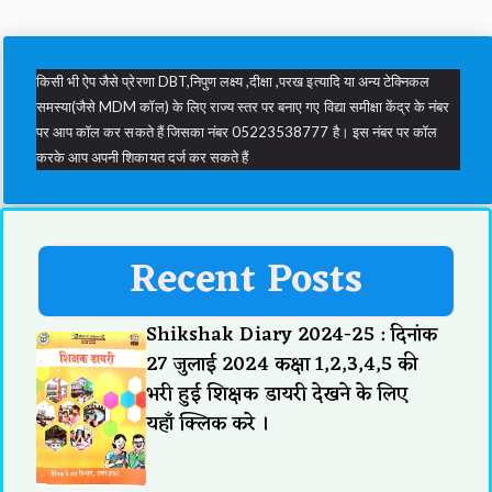
किसी भी ऐप जैसे प्रेरणा DBT,निपुण लक्ष्य ,दीक्षा ,परख इत्यादि या अन्य टेक्निकल
समस्या(जैसे MDM कॉल) के लिए राज्य स्तर पर बनाए गए विद्या समीक्षा केंद्र के नंबर
पर आप कॉल कर सकते हैं जिसका नंबर 05223538777 है। इस नंबर पर कॉल
करके आप अपनी शिकायत दर्ज कर सकते हैं
Recent Posts
Shikshak Diary 2024-25 : दिनांक
27 जुलाई 2024 कक्षा 1,2,3,4,5 की
भरी हुई शिक्षक डायरी देखने के लिए
यहाँ क्लिक करे ।