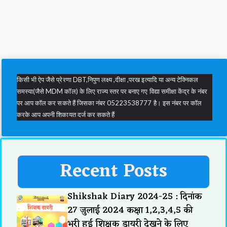
किसी भी ऐप जैसे प्रेरणा DBT,निपुण लक्ष्य ,दीक्षा ,परख इत्यादि या अन्य टेक्निकल
समस्या(जैसे MDM कॉल) के लिए राज्य स्तर पर बनाए गए विद्या समीक्षा केंद्र के नंबर
पर आप कॉल कर सकते हैं जिसका नंबर 05223538777 है। इस नंबर पर कॉल
करके आप अपनी शिकायत दर्ज कर सकते हैं
Recent Posts
Shikshak Diary 2024-25 : दिनांक
27 जुलाई 2024 कक्षा 1,2,3,4,5 की
भरी हुई शिक्षक डायरी देखने के लिए