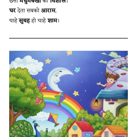
छत्ता
मधुमक्खी
का
विशाल
।
घर
देता सबको
आराम
,
चाहे
सुबह
हो चाहे
शाम
।