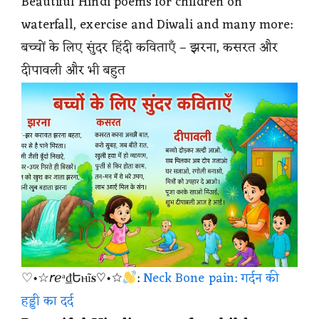
Beautiful Hindi poems for children on
waterfall, exercise and Diwali and many more:
बच्चों के लिए सुंदर हिंदी कविताएँ – झरना, कसरत और
दीपावली और भी बहुत
♡•☆𝘳ℯᵃ₫Եⲏĩ𝐬♡•☆
:
Neck Bone pain: गर्दन की
हड्डी का दर्द