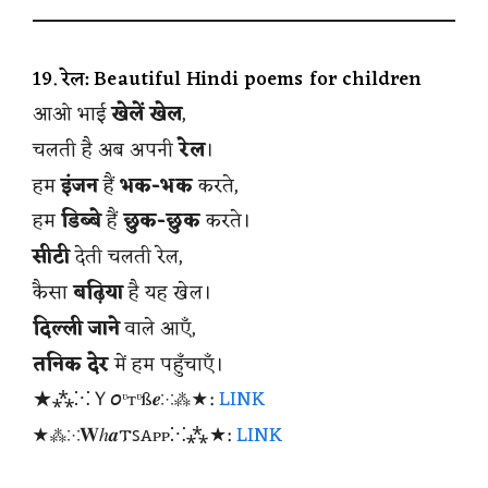
19. रेल: Beautiful Hindi poems for children
आओ भाई
खेलें खेल
,
चलती है अब अपनी
रेल
।
हम
इंजन
हैं
भक-भक
करते,
हम
डिब्बे
हैं
छुक-छुक
करते।
सीटी
देती चलती रेल,
कैसा
बढ़िया
है यह खेल।
दिल्ली जाने
वाले आएँ,
तनिक देर
में हम पहुँचाएँ।
★⁂⁙Ｙ𝘰ᶹтᶹß𝒆⁙⁂★:
LINK
★⁂⁙𝐖ℎ𝒂𐍄ꜱꭺᴩᴩ⁙⁂★:
LINK