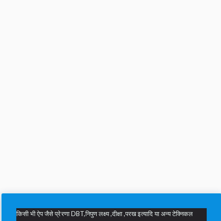
किसी भी ऐप जैसे प्रेरणा DBT,निपुण लक्ष्य ,दीक्षा ,परख इत्यादि या अन्य टेक्निकल