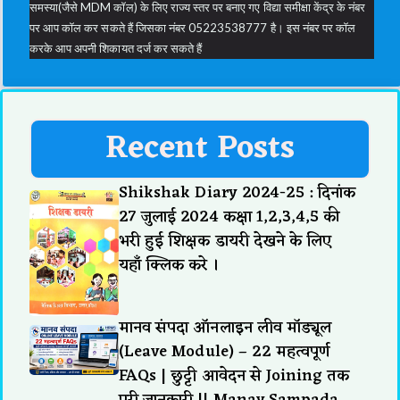
समस्या(जैसे MDM कॉल) के लिए राज्य स्तर पर बनाए गए विद्या समीक्षा केंद्र के नंबर
पर आप कॉल कर सकते हैं जिसका नंबर 05223538777 है। इस नंबर पर कॉल
करके आप अपनी शिकायत दर्ज कर सकते हैं
Recent Posts
Shikshak Diary 2024-25 : दिनांक
27 जुलाई 2024 कक्षा 1,2,3,4,5 की
भरी हुई शिक्षक डायरी देखने के लिए
यहाँ क्लिक करे ।
मानव संपदा ऑनलाइन लीव मॉड्यूल
(Leave Module) – 22 महत्वपूर्ण
FAQs | छुट्टी आवेदन से Joining तक
पूरी जानकारी || Manav Sampada