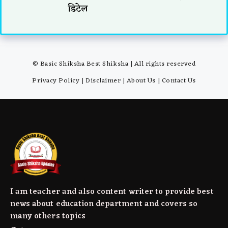
डिटेल
© Basic Shiksha Best Shiksha | All rights reserved
Privacy Policy
|
Disclaimer
|
About Us
|
Contact Us
I am teacher and also content writer to provide best
news about education department and covers so
many others topics