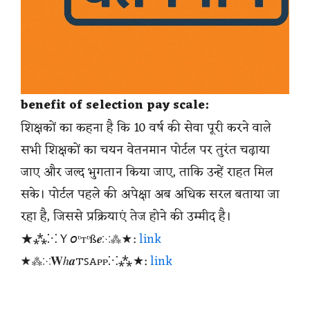
benefit of selection pay scale:
शिक्षकों का कहना है कि 10 वर्ष की सेवा पूरी करने वाले
सभी शिक्षकों का चयन वेतनमान पोर्टल पर तुरंत चढ़ाया
जाए और जल्द भुगतान किया जाए, ताकि उन्हें राहत मिल
सके। पोर्टल पहले की अपेक्षा अब अधिक सरल बताया जा
रहा है, जिससे प्रक्रियाएं तेज होने की उम्मीद है।
★⁂⁙Ｙ𝘰ᶹтᶹß𝒆⁙⁂★:
link
★⁂⁙𝐖ℎ𝒂𐍄ꜱꭺᴩᴩ⁙⁂★:
link