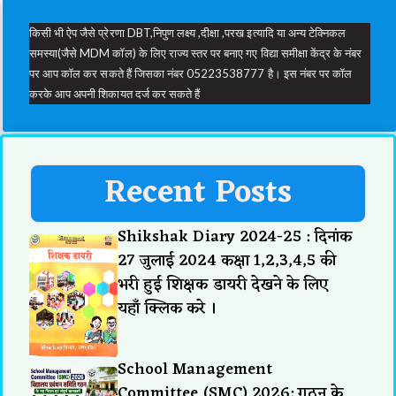
किसी भी ऐप जैसे प्रेरणा DBT,निपुण लक्ष्य ,दीक्षा ,परख इत्यादि या अन्य टेक्निकल
समस्या(जैसे MDM कॉल) के लिए राज्य स्तर पर बनाए गए विद्या समीक्षा केंद्र के नंबर
पर आप कॉल कर सकते हैं जिसका नंबर 05223538777 है। इस नंबर पर कॉल
करके आप अपनी शिकायत दर्ज कर सकते हैं
Recent Posts
Shikshak Diary 2024-25 : दिनांक
27 जुलाई 2024 कक्षा 1,2,3,4,5 की
भरी हुई शिक्षक डायरी देखने के लिए
यहाँ क्लिक करे ।
School Management
Committee (SMC) 2026: गठन के