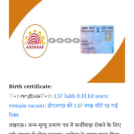
Birth certificate:
♡•☆𝘳ℯᵃ₫Եⲏĩ𝐬♡•☆:
1.57 lakh D.El.Ed seats
remain vacant: डीएलएड की 1.57 लाख सीटें रह गईं
रिक्त
लखनऊ। जन्म-मृत्यु प्रमाण पत्र में फर्जीवाड़ा रोकने के लिए