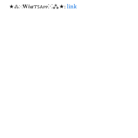
★⁂⁙𝐖ℎ𝒂𐍄ꜱꭺᴩᴩ⁙⁂★:
link