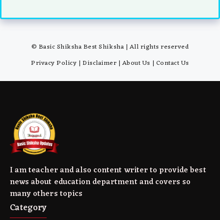
© Basic Shiksha Best Shiksha | All rights reserved
Privacy Policy
|
Disclaimer
|
About Us
|
Contact Us
I am teacher and also content writer to provide best
news about education department and covers so
many others topics
Category