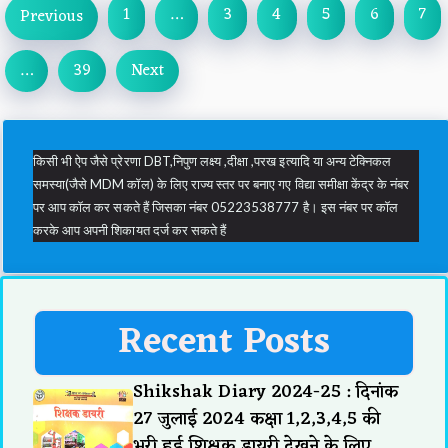
1
…
3
4
5
6
7
Previous
…
39
Next
किसी भी ऐप जैसे प्रेरणा DBT,निपुण लक्ष्य ,दीक्षा ,परख इत्यादि या अन्य टेक्निकल
समस्या(जैसे MDM कॉल) के लिए राज्य स्तर पर बनाए गए विद्या समीक्षा केंद्र के नंबर
पर आप कॉल कर सकते हैं जिसका नंबर 05223538777 है। इस नंबर पर कॉल
करके आप अपनी शिकायत दर्ज कर सकते हैं
Recent Posts
Shikshak Diary 2024-25 : दिनांक
27 जुलाई 2024 कक्षा 1,2,3,4,5 की
भरी हुई शिक्षक डायरी देखने के लिए