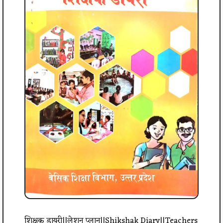
शिक्षक डायरी||लेशन प्लान||Shikshak Diary||Teachers