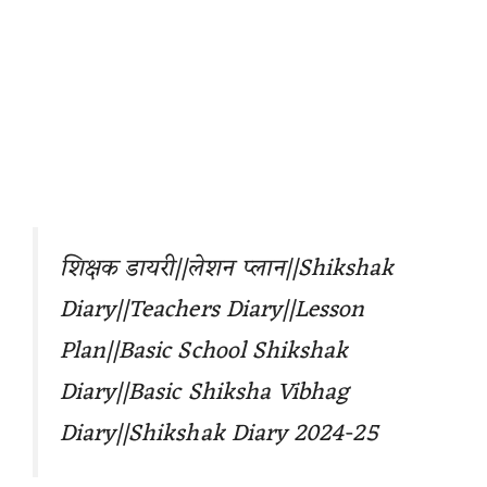
शिक्षक डायरी||लेशन प्लान||Shikshak
Diary||Teachers Diary||Lesson
Plan||Basic School Shikshak
Diary||Basic Shiksha Vibhag
Diary
||Shikshak Diary 2024-25