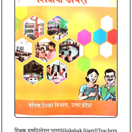
शिक्षक डायरी||लेशन प्लान||Shikshak Diary||Teachers