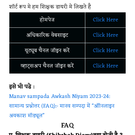
शॉर्ट रूप मे हम शिक्षक डायरी मे लिखते है
होमपेज
Click Here
अधिकारिक वेबसाइट
Click Here
यूट्यूब चैनल जॉइन करें
Click Here
व्हाट्सअप चैनल जॉइन करें
Click Here
इसे भी पढे :
Manav sampada Awkash Niyam 2023-24:
सामान्य प्रश्नोत्तर (FAQ):- मानव सम्पदा में “ऑॉनलाइन
अवकाश मॉड्यूल”
FAQ