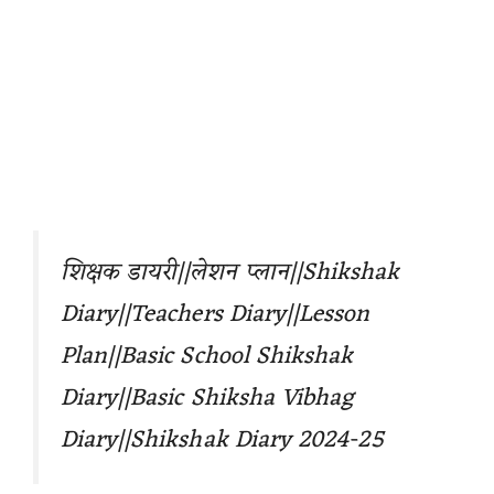
शिक्षक डायरी||लेशन प्लान||Shikshak
Diary||Teachers Diary||Lesson
Plan||Basic School Shikshak
Diary||Basic Shiksha Vibhag
Diary
||Shikshak Diary 2024-25