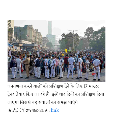
जनगणना करने वालों को प्रशिक्षण देने के लिए 17 मास्टर
ट्रेनर तैयार किए जा रहे हैं। इन्हें चार दिनों का प्रशिक्षण दिया
जाएगा जिससे वह सवालों को समझ पाएंगे।
★⁂⁙Ｙ𝘰ᶹтᶹß𝒆⁙⁂★:
link