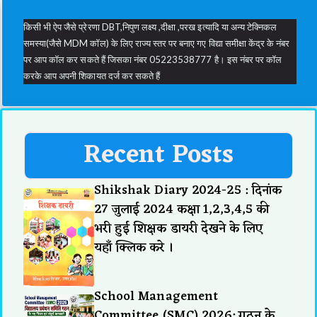
किसी भी ऐप जैसे प्रेरणा DBT,निपुण लक्ष्य ,दीक्षा ,परख इत्यादि या अन्य टेक्निकल
समस्या(जैसे MDM कॉल) के लिए राज्य स्तर पर बनाए गए विद्या समीक्षा केंद्र के नंबर
पर आप कॉल कर सकते हैं जिसका नंबर 05223538777 है। इस नंबर पर कॉल
करके आप अपनी शिकायत दर्ज कर सकते हैं
Recent Posts
Shikshak Diary 2024-25 : दिनांक
27 जुलाई 2024 कक्षा 1,2,3,4,5 की
भरी हुई शिक्षक डायरी देखने के लिए
यहाँ क्लिक करे ।
School Management
Committee (SMC) 2026: गठन के