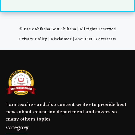
© Basic Shiksha Best Shiksha | All rights reserved
Privacy Policy
|
Disclaimer
|
About Us
|
Contact Us
I am teacher and also content writer to provide best
news about education department and covers so
many others topics
Category