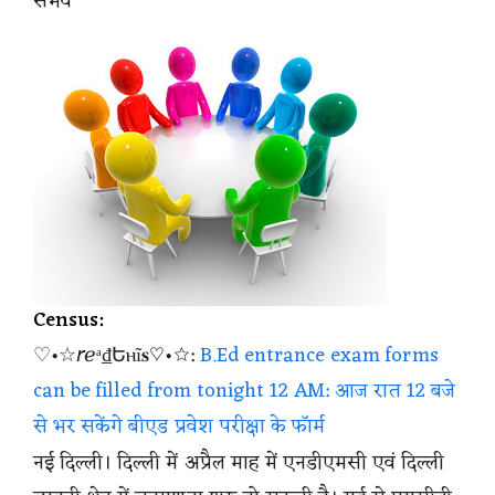
संभव
Census:
♡•☆𝘳ℯᵃ₫Եⲏĩ𝐬♡•☆:
B.Ed entrance exam forms
can be filled from tonight 12 AM: आज रात 12 बजे
से भर सकेंगे बीएड प्रवेश परीक्षा के फॉर्म
नई दिल्ली। दिल्ली में अप्रैल माह में एनडीएमसी एवं दिल्ली