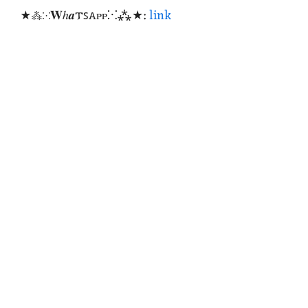
★⁂⁙𝐖ℎ𝒂𐍄ꜱꭺᴩᴩ⁙⁂★:
link