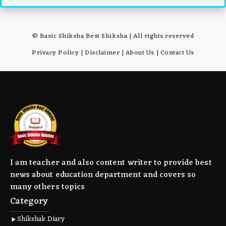
© Basic Shiksha Best Shiksha | All rights reserved
Privacy Policy
|
Disclaimer
|
About Us
|
Contact Us
I am teacher and also content writer to provide best
news about education department and covers so
many others topics
Category
Shikshak Diary