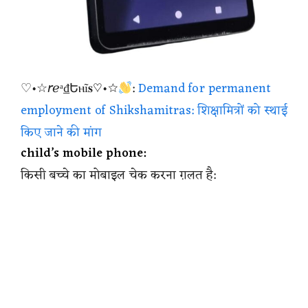
♡•☆𝘳ℯᵃ₫Եⲏĩ𝐬♡•☆
:
Demand for permanent
employment of Shikshamitras: शिक्षामित्रों को स्थाई
किए जाने की मांग
child’s mobile phone:
किसी बच्चे का मोबाइल चेक करना ग़लत है: