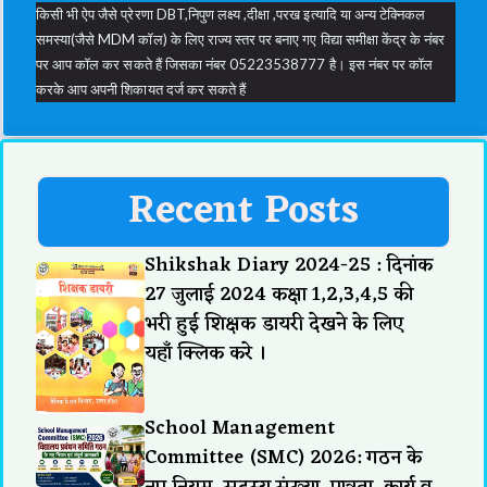
किसी भी ऐप जैसे प्रेरणा DBT,निपुण लक्ष्य ,दीक्षा ,परख इत्यादि या अन्य टेक्निकल
समस्या(जैसे MDM कॉल) के लिए राज्य स्तर पर बनाए गए विद्या समीक्षा केंद्र के नंबर
पर आप कॉल कर सकते हैं जिसका नंबर 05223538777 है। इस नंबर पर कॉल
करके आप अपनी शिकायत दर्ज कर सकते हैं
Recent Posts
Shikshak Diary 2024-25 : दिनांक
27 जुलाई 2024 कक्षा 1,2,3,4,5 की
भरी हुई शिक्षक डायरी देखने के लिए
यहाँ क्लिक करे ।
School Management
Committee (SMC) 2026: गठन के