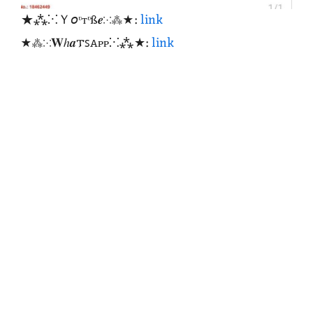
★⁂⁙Ｙ𝘰ᶹтᶹß𝒆⁙⁂★:
link
★⁂⁙𝐖ℎ𝒂𐍄ꜱꭺᴩᴩ⁙⁂★:
link