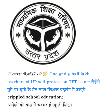
♡•☆𝘳ℯᵃ₫Եⲏĩ𝐬♡•☆
:
One and a half lakh
teachers of UP will protest on TET issue: टीईटी
मुद्दे पर यूपी के डेढ़ लाख शिक्षक प्रदर्शन में जाएंगे
crippled school education:
आदेशों की बाढ से चरमराई स्कूली शिक्षा