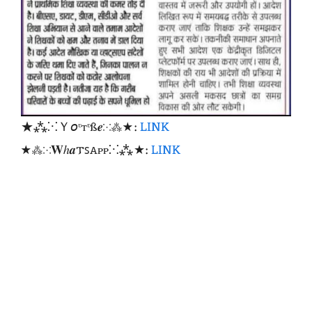
★⁂⁙Ｙ𝘰ᶹтᶹß𝒆⁙⁂★:
LINK
★⁂⁙𝐖ℎ𝒂𐍄ꜱꭺᴩᴩ⁙⁂★:
LINK