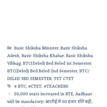
Categories
Basic Shiksha Minister
,
Basic Shiksha
Adesh
,
Basic Shiksha Khabar
,
Basic Shiksha
Vibhag
,
BTC(Deled) Bed Beled 1st Semester
,
BTC(Deled) Bed Beled 2nd Semester
,
BTC/
DELED 3RD SEMESTER
,
TET CTET
Tags
# BTC
,
#CTET
,
#TEACHERS
50,000 seats increased in RTE, Aadhaar
will be mandatory: आरटीई में 50 हजार सीटें बढ़ीं,