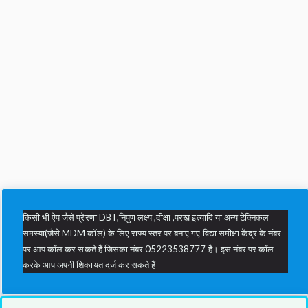
किसी भी ऐप जैसे प्रेरणा DBT,निपुण लक्ष्य ,दीक्षा ,परख इत्यादि या अन्य टेक्निकल
समस्या(जैसे MDM कॉल) के लिए राज्य स्तर पर बनाए गए विद्या समीक्षा केंद्र के नंबर
पर आप कॉल कर सकते हैं जिसका नंबर 05223538777 है। इस नंबर पर कॉल
करके आप अपनी शिकायत दर्ज कर सकते हैं