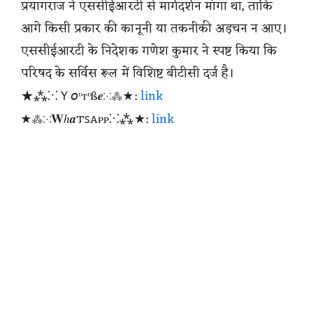
प्रयागराज ने एससीईआरटी से मार्गदर्शन मांगा था, ताकि
आगे किसी प्रकार की कानूनी या तकनीकी अड़चन न आए।
एससीईआरटी के निदेशक गणेश कुमार ने स्पष्ट किया कि
परिषद के सर्विस रूल में विशिष्ट बीटीसी दर्ज है।
★⁂⁙Ｙ𝘰ᶹтᶹß𝒆⁙⁂★:
link
★⁂⁙𝐖ℎ𝒂𐍄ꜱꭺᴩᴩ⁙⁂★:
link