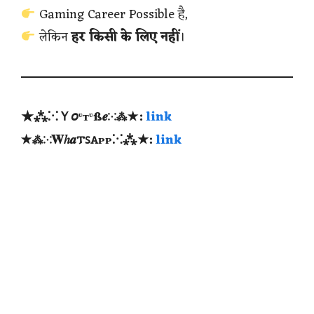
Gaming Career Possible है,
लेकिन
हर किसी के लिए नहीं
।
★⁂⁙Ｙ𝘰ᶹтᶹß𝒆⁙⁂★:
link
★⁂⁙𝐖ℎ𝒂𐍄ꜱꭺᴩᴩ⁙⁂★:
link