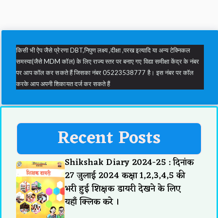
किसी भी ऐप जैसे प्रेरणा DBT,निपुण लक्ष्य ,दीक्षा ,परख इत्यादि या अन्य टेक्निकल
समस्या(जैसे MDM कॉल) के लिए राज्य स्तर पर बनाए गए विद्या समीक्षा केंद्र के नंबर
पर आप कॉल कर सकते हैं जिसका नंबर 05223538777 है। इस नंबर पर कॉल
करके आप अपनी शिकायत दर्ज कर सकते हैं
Recent Posts
Shikshak Diary 2024-25 : दिनांक
27 जुलाई 2024 कक्षा 1,2,3,4,5 की
भरी हुई शिक्षक डायरी देखने के लिए
यहाँ क्लिक करे ।