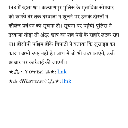
148 में रहता था। कल्याणपुर पुलिस के मुताबिक सोमवार
को काफी देर तक दरवाजा न खुलने पर उसके दोस्तों ने
कॉलेज प्रबंधन को सूचना दी। सूचना पर पहुंची पुलिस ने
दरवाजा तोड़ा तो अंदर छात्र का शव पंखे के सहारे लटक रहा
था। डीसीपी पश्चिम डीके त्रिपाठी ने बताया कि सुसाइड का
कारण अभी स्पष्ट नहीं है। जांच में जो भी तथ्य आएंगे, उसी
आधार पर कार्रवाई की जाएगी।
★⁂⁙Ｙ𝘰ᶹтᶹß𝒆⁙⁂★:
link
★⁂⁙𝐖ℎ𝒂𐍄ꜱꭺᴩᴩ⁙⁂★:
link