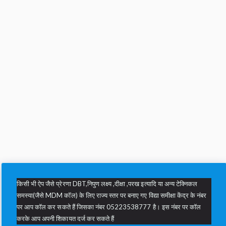
किसी भी ऐप जैसे प्रेरणा DBT,निपुण लक्ष्य ,दीक्षा ,परख इत्यादि या अन्य टेक्निकल
समस्या(जैसे MDM कॉल) के लिए राज्य स्तर पर बनाए गए विद्या समीक्षा केंद्र के नंबर
पर आप कॉल कर सकते हैं जिसका नंबर 05223538777 है। इस नंबर पर कॉल
करके आप अपनी शिकायत दर्ज कर सकते हैं