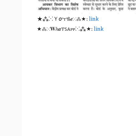
★⁂⁙Ｙ𝘰ᶹтᶹß𝒆⁙⁂★:
link
★⁂⁙𝐖ℎ𝒂𐍄ꜱꭺᴩᴩ⁙⁂★:
link