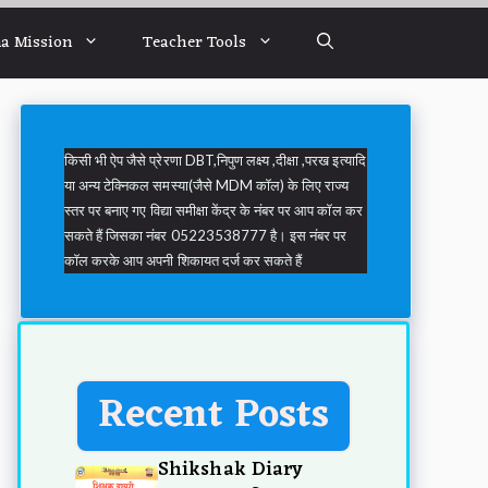
a Mission
Teacher Tools
किसी भी ऐप जैसे प्रेरणा DBT,निपुण लक्ष्य ,दीक्षा ,परख इत्यादि
या अन्य टेक्निकल समस्या(जैसे MDM कॉल) के लिए राज्य
स्तर पर बनाए गए विद्या समीक्षा केंद्र के नंबर पर आप कॉल कर
सकते हैं जिसका नंबर 05223538777 है। इस नंबर पर
कॉल करके आप अपनी शिकायत दर्ज कर सकते हैं
Recent Posts
Shikshak Diary