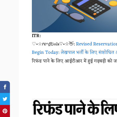
ITR:
♡•☆𝘳ℯᵃ₫Եⲏĩ𝐬♡•☆👋:
Revised Reservatio
Begin Today: लेखपाल भर्ती के लिए संशोधित
रिफंड पाने के लिए आईटीआर में हुई गड़बड़ी को जल्