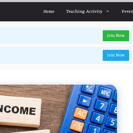
Home
Teaching Activity
Prern
Join Now
Join Now