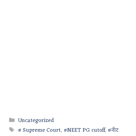
Categories
Uncategorized
Tags
# Supreme Court
,
#NEET PG cutoff
,
#नीट