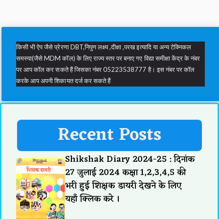
किसी भी ऐप जैसे प्रेरणा DBT,निपुण लक्ष्य ,दीक्षा ,परख इत्यादि या अन्य टेक्निकल
समस्या(जैसे MDM कॉल) के लिए राज्य स्तर पर बनाए गए विद्या समीक्षा केंद्र के नंबर
पर आप कॉल कर सकते हैं जिसका नंबर 05223538777 है। इस नंबर पर कॉल
करके आप अपनी शिकायत दर्ज कर सकते हैं
Recent Posts
Shikshak Diary 2024-25 : दिनांक
27 जुलाई 2024 कक्षा 1,2,3,4,5 की
भरी हुई शिक्षक डायरी देखने के लिए
यहाँ क्लिक करे ।