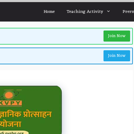
Home
Teaching Activity
Prern
Join Now
Join Now