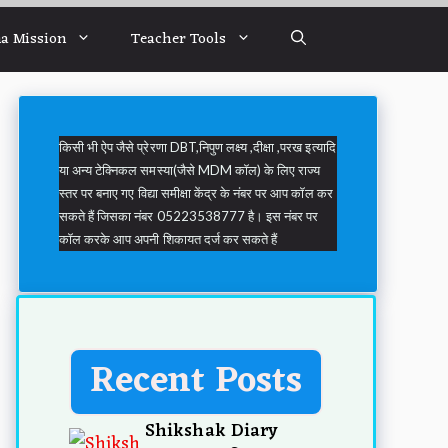
a Mission
Teacher Tools
किसी भी ऐप जैसे प्रेरणा DBT,निपुण लक्ष्य ,दीक्षा ,परख इत्यादि
या अन्य टेक्निकल समस्या(जैसे MDM कॉल) के लिए राज्य
स्तर पर बनाए गए विद्या समीक्षा केंद्र के नंबर पर आप कॉल कर
सकते हैं जिसका नंबर 05223538777 है। इस नंबर पर
कॉल करके आप अपनी शिकायत दर्ज कर सकते हैं
Recent Posts
Shikshak Diary