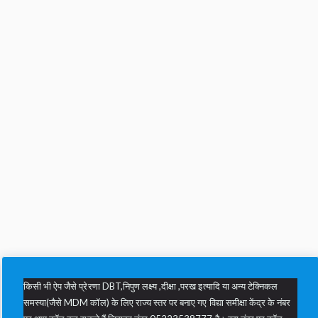
किसी भी ऐप जैसे प्रेरणा DBT,निपुण लक्ष्य ,दीक्षा ,परख इत्यादि या अन्य टेक्निकल
समस्या(जैसे MDM कॉल) के लिए राज्य स्तर पर बनाए गए विद्या समीक्षा केंद्र के नंबर