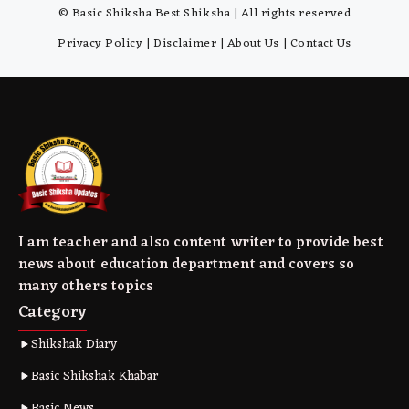
© Basic Shiksha Best Shiksha | All rights reserved
Privacy Policy
|
Disclaimer
|
About Us
|
Contact Us
I am teacher and also content writer to provide best
news about education department and covers so
many others topics
Category
Shikshak Diary
Basic Shikshak Khabar
Basic News